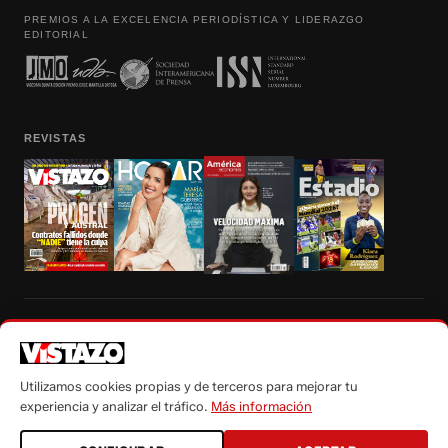
PREMIOS A LA EXCELENCIA PERIODÍSTICA Y LIDERAZGO
EDITORIAL
REVISTAS
Prohibida la reproducción total, parcial y traducción a cualquier idioma, sin
autorización escrita de su titular, de todos los contenidos de Vistazo.com.
Utilizamos cookies propias y de terceros para mejorar tu
experiencia y analizar el tráfico.
Más información