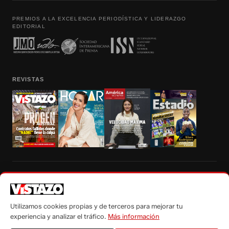
PREMIOS A LA EXCELENCIA PERIODÍSTICA Y LIDERAZGO
EDITORIAL
REVISTAS
Prohibida la reproducción total, parcial y traducción a cualquier idioma, sin
autorización escrita de su titular, de todos los contenidos de Vistazo.com.
Utilizamos cookies propias y de terceros para mejorar tu
experiencia y analizar el tráfico.
Más información