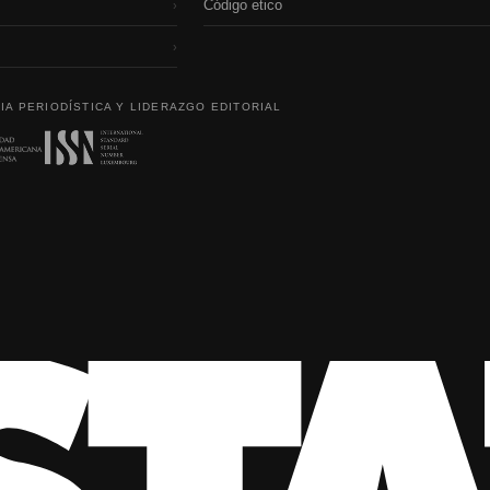
Código etico
›
›
IA PERIODÍSTICA Y LIDERAZGO EDITORIAL