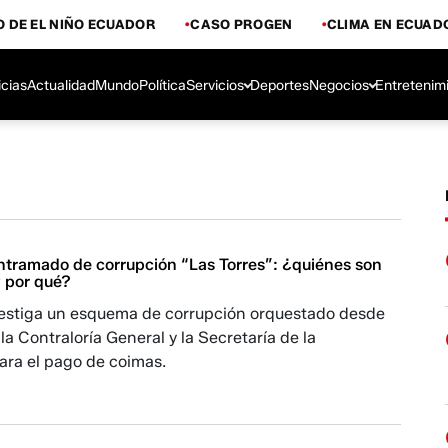
 DE EL NIÑO ECUADOR
CASO PROGEN
CLIMA EN ECUAD
icias
Actualidad
Mundo
Política
Servicios
Deportes
Negocios
Entretenim
entramado de corrupción “Las Torres”: ¿quiénes son
y por qué?
nvestiga un esquema de corrupción orquestado desde
a Contraloría General y la Secretaría de la
ara el pago de coimas.