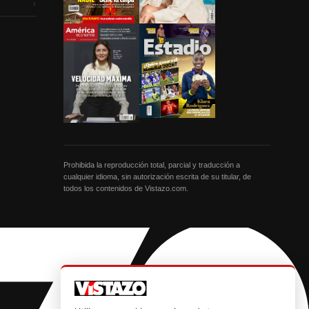
›
Prohibida la reproducción total, parcial y traducción a
cualquier idioma, sin autorización escrita de su titular, de
todos los contenidos de Vistazo.com.