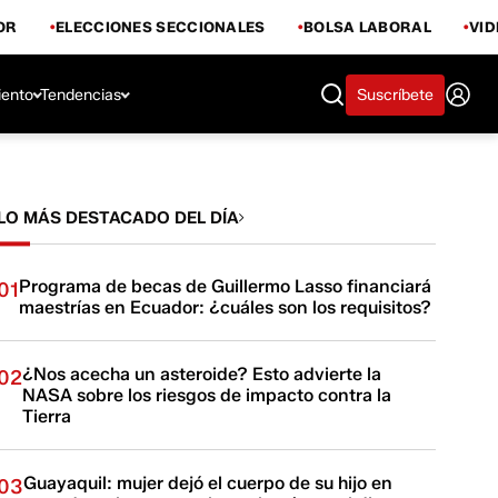
OR
ELECCIONES SECCIONALES
BOLSA LABORAL
VI
iento
Tendencias
Suscríbete
LO MÁS DESTACADO DEL DÍA
Programa de becas de Guillermo Lasso financiará
01
maestrías en Ecuador: ¿cuáles son los requisitos?
¿Nos acecha un asteroide? Esto advierte la
02
NASA sobre los riesgos de impacto contra la
Tierra
Guayaquil: mujer dejó el cuerpo de su hijo en
03