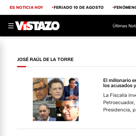
ES NOTICIA HOY
FERIADO 10 DE AGOSTO
FENÓMENO
Últimas Not
JOSÉ RAÚL DE LA TORRE
El millonario 
los acusados 
La Fiscalía i
Petroecuador, l
Presidencia, p