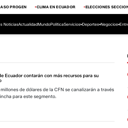
CASO PROGEN
CLIMA EN ECUADOR
ELECCIONES SECCIO
s Noticias
Actualidad
Mundo
Política
Servicios
Deportes
Negocios
Entr
e Ecuador contarán con más recursos para su
o
 millones de dólares de la CFN se canalizarán a través
incha para este segmento.