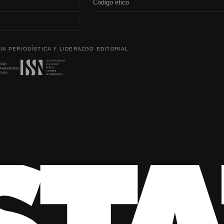
Código etico
›
›
IA PERIODÍSTICA Y LIDERAZGO EDITORIAL