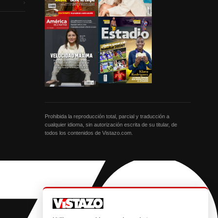
›
Prohibida la reproducción total, parcial y traducción a
cualquier idioma, sin autorización escrita de su titular, de
todos los contenidos de Vistazo.com.