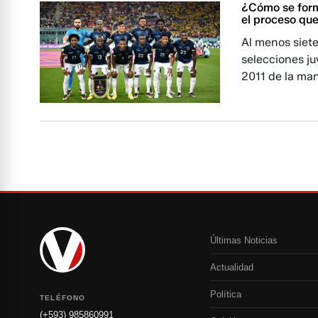
¿Cómo se formó
el proceso qu
Al menos siete
selecciones ju
2011 de la man
Últimas Noticias
Actualidad
Política
TELÉFONO
(+593) 985860991