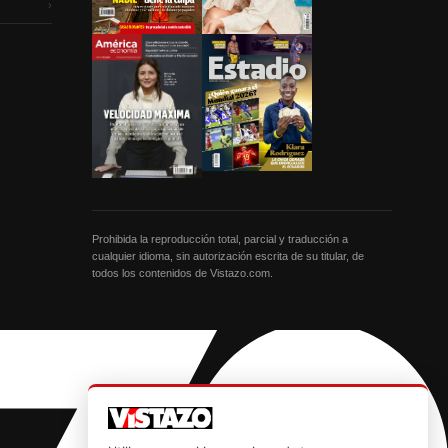
›
Prohibida la reproducción total, parcial y traducción a
cualquier idioma, sin autorización escrita de su titular, de
todos los contenidos de Vistazo.com.