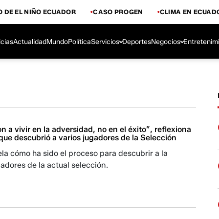
 DE EL NIÑO ECUADOR
CASO PROGEN
CLIMA EN ECUAD
icias
Actualidad
Mundo
Política
Servicios
Deportes
Negocios
Entretenim
 a vivir en la adversidad, no en el éxito”, reflexiona
que descubrió a varios jugadores de la Selección
la cómo ha sido el proceso para descubrir a la
adores de la actual selección.