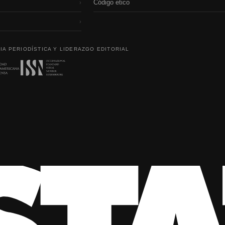
Código etico
›
›
IA PERIODÍSTICA Y LIDERAZGO EDITORIAL