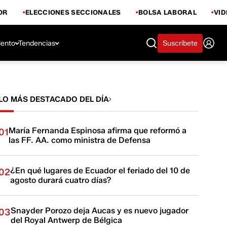
OR
ELECCIONES SECCIONALES
BOLSA LABORAL
VI
iento
Tendencias
Suscríbete
LO MÁS DESTACADO DEL DÍA
María Fernanda Espinosa afirma que reformó a
01
las FF. AA. como ministra de Defensa
¿En qué lugares de Ecuador el feriado del 10 de
02
agosto durará cuatro días?
Snayder Porozo deja Aucas y es nuevo jugador
03
del Royal Antwerp de Bélgica