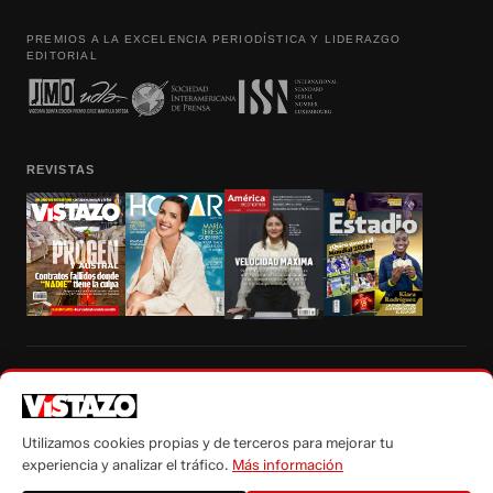
PREMIOS A LA EXCELENCIA PERIODÍSTICA Y LIDERAZGO
EDITORIAL
REVISTAS
Prohibida la reproducción total, parcial y traducción a cualquier idioma, sin
autorización escrita de su titular, de todos los contenidos de Vistazo.com.
Utilizamos cookies propias y de terceros para mejorar tu
experiencia y analizar el tráfico.
Más información