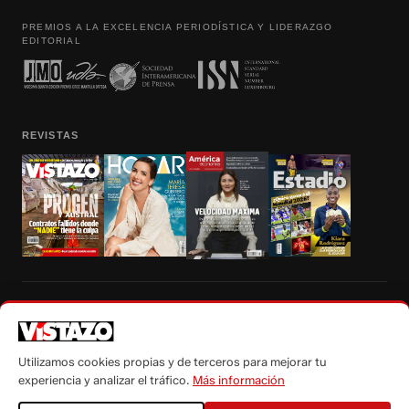
PREMIOS A LA EXCELENCIA PERIODÍSTICA Y LIDERAZGO
EDITORIAL
REVISTAS
Prohibida la reproducción total, parcial y traducción a cualquier idioma, sin
autorización escrita de su titular, de todos los contenidos de Vistazo.com.
Utilizamos cookies propias y de terceros para mejorar tu
experiencia y analizar el tráfico.
Más información