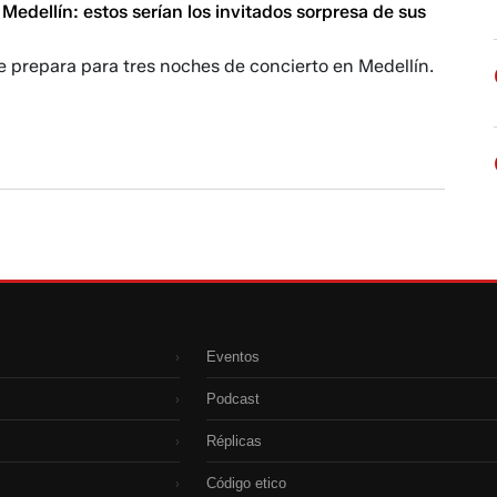
edellín: estos serían los invitados sorpresa de sus
se prepara para tres noches de concierto en Medellín.
Eventos
›
Podcast
›
Réplicas
›
Código etico
›