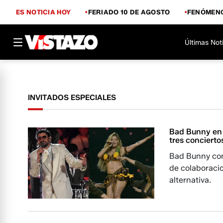
ES NOTICIA HOY
FERIADO 10 DE AGOSTO
FENÓMENO
Últimas Not
INVITADOS ESPECIALES
Bad Bunny en M
tres concierto
Bad Bunny conv
de colaboracio
alternativa.