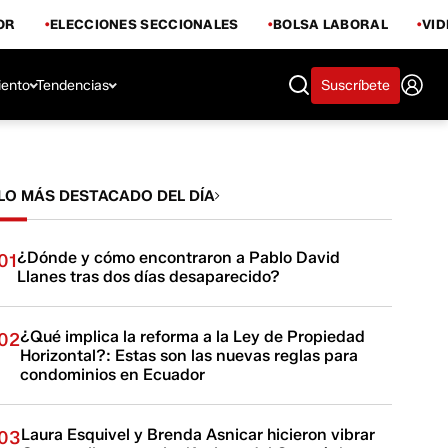
OR
ELECCIONES SECCIONALES
BOLSA LABORAL
VI
iento
Tendencias
Suscríbete
LO MÁS DESTACADO DEL DÍA
¿Dónde y cómo encontraron a Pablo David
01
Llanes tras dos días desaparecido?
¿Qué implica la reforma a la Ley de Propiedad
02
Horizontal?: Estas son las nuevas reglas para
condominios en Ecuador​​​​​
Laura Esquivel y Brenda Asnicar hicieron vibrar
03