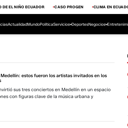
 DE EL NIÑO ECUADOR
CASO PROGEN
CLIMA EN ECUAD
icias
Actualidad
Mundo
Política
Servicios
Deportes
Negocios
Entretenim
edellín: estos fueron los artistas invitados en los
s
irtió sus tres conciertos en Medellín en un espacio
nes con figuras clave de la música urbana y