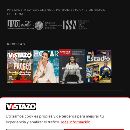
PREMIOS A LA EXCELENCIA PERIODÍSTICA Y LIDERAZGO
EDITORIAL
REVISTAS
Prohibida la reproducción total, parcial y traducción a cualquier idioma, sin
autorización escrita de su titular, de todos los contenidos de Vistazo.com.
Utilizamos cookies propias y de terceros para mejorar tu
experiencia y analizar el tráfico.
Más información