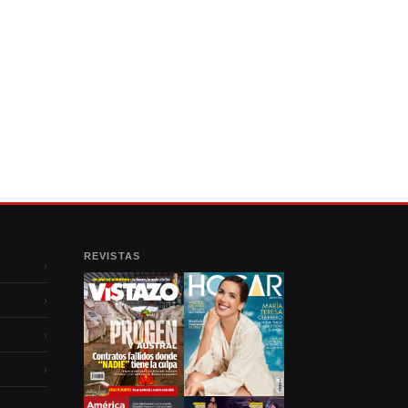
REVISTAS
›
›
›
›