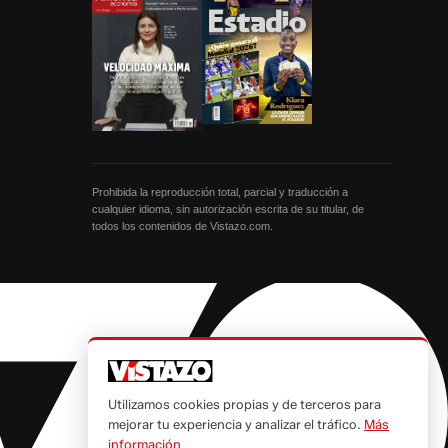
Prohibida la reproducción total, parcial y traducción a
cualquier idioma, sin autorización escrita de su titular, de
todos los contenidos de Vistazo.com.
Utilizamos cookies propias y de terceros para
mejorar tu experiencia y analizar el tráfico.
Más
información