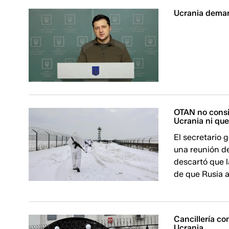
Ucrania deman
OTAN no consid
Ucrania ni qu
El secretario 
una reunión de
descartó que 
de que Rusia a
Cancillería co
Ucrania