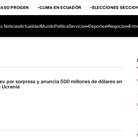
CASO PROGEN
CLIMA EN ECUADOR
ELECCIONES SECCIO
s Noticias
Actualidad
Mundo
Política
Servicios
Deportes
Negocios
Entr
iev por sorpresa y anuncia 500 millones de dólares en
a Ucrania