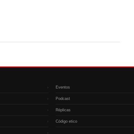
Eventos
›
Podcast
›
Réplicas
›
Código etico
›
›