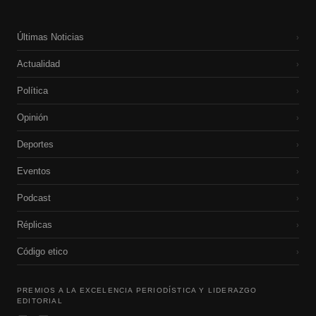
Últimas Noticias
›
Actualidad
›
Política
›
Opinión
›
Deportes
›
Eventos
›
Podcast
›
Réplicas
›
Código etico
›
PREMIOS A LA EXCELENCIA PERIODÍSTICA Y LIDERAZGO
EDITORIAL