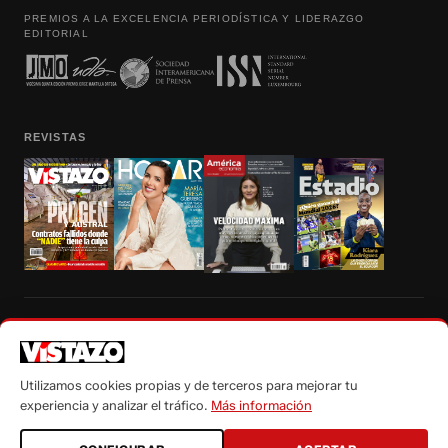
PREMIOS A LA EXCELENCIA PERIODÍSTICA Y LIDERAZGO
EDITORIAL
REVISTAS
Prohibida la reproducción total, parcial y traducción a cualquier idioma, sin
autorización escrita de su titular, de todos los contenidos de Vistazo.com.
Utilizamos cookies propias y de terceros para mejorar tu
experiencia y analizar el tráfico.
Más información