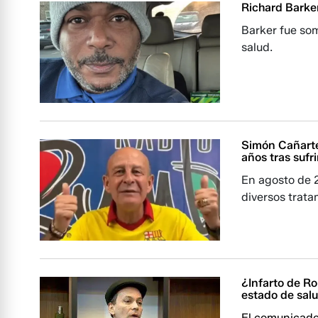
Richard Barker
Barker fue som
salud.
Simón Cañarte,
años tras sufri
En agosto de 2
diversos trata
¿Infarto de R
estado de sal
El comunicador