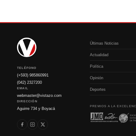
Últimas Noticias
Actualidad
Política
TELÉFONO
(+593) 985860991
Opinión
(042) 2327200
EMAIL
Deportes
webmaster@vistazo.com
DIRECCIÓN
PREMIOS A LA EXCELENC
Aguirre 734 y Boyacá