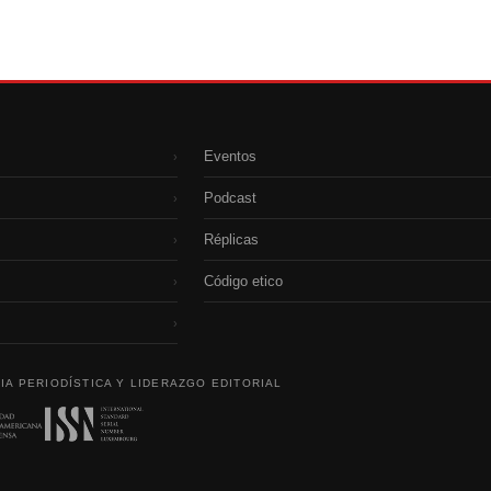
Eventos
›
Podcast
›
Réplicas
›
Código etico
›
›
IA PERIODÍSTICA Y LIDERAZGO EDITORIAL