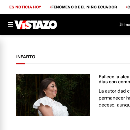
ES NOTICIA HOY
FENÓMENO DE EL NIÑO ECUADOR
Última
INFARTO
Fallece la alc
días con comp
La autoridad c
permanecer ho
deceso, aunque