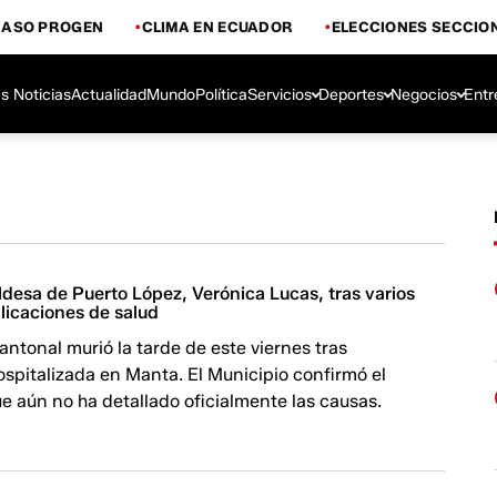
CASO PROGEN
CLIMA EN ECUADOR
ELECCIONES SECCIO
s Noticias
Actualidad
Mundo
Política
Servicios
Deportes
Negocios
Entr
aldesa de Puerto López, Verónica Lucas, tras varios
licaciones de salud
antonal murió la tarde de este viernes tras
spitalizada en Manta. El Municipio confirmó el
 aún no ha detallado oficialmente las causas.