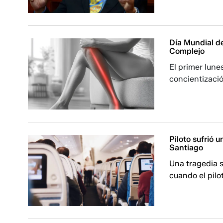
Día Mundial d
Complejo
El primer lune
concientizaci
Piloto sufrió 
Santiago
Una tragedia s
cuando el pilo