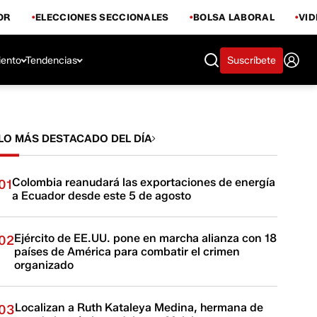
OR
ELECCIONES SECCIONALES
BOLSA LABORAL
VI
iento
Tendencias
Suscríbete
LO MÁS DESTACADO DEL DÍA
Colombia reanudará las exportaciones de energía
01
a Ecuador desde este 5 de agosto
Ejército de EE.UU. pone en marcha alianza con 18
02
países de América para combatir el crimen
organizado
Localizan a Ruth Kataleya Medina, hermana de
03