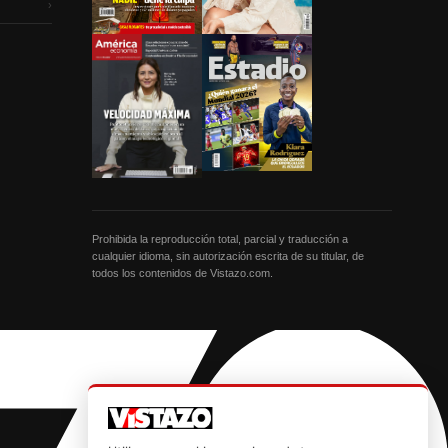
›
Prohibida la reproducción total, parcial y traducción a
cualquier idioma, sin autorización escrita de su titular, de
todos los contenidos de Vistazo.com.