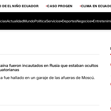
 DE EL NIÑO ECUADOR
CASO PROGEN
CLIMA EN ECUAD
icias
Actualidad
Mundo
Política
Servicios
Deportes
Negocios
Entretenim
caína fueron incautados en Rusia que estaban ocultos
cuatorianas
oga fue hallado en un garaje de las afueras de Moscú.