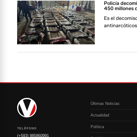
Policía decom
450 millones 
Es el decomis
antinarcóticos
Últimas Noticias
Actualidad
Política
TELÉFONO
(+593) 985860991