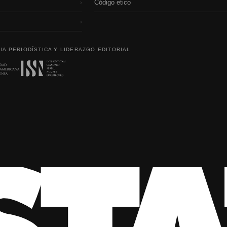
Código etico
›
›
IA PERIODÍSTICA Y LIDERAZGO EDITORIAL