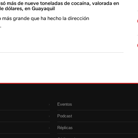
isó más de nueve toneladas de cocaína, valorada en
de dólares, en Guayaquil
o más grande que ha hecho la dirección
.
Eventos
›
Podcast
›
Réplicas
›