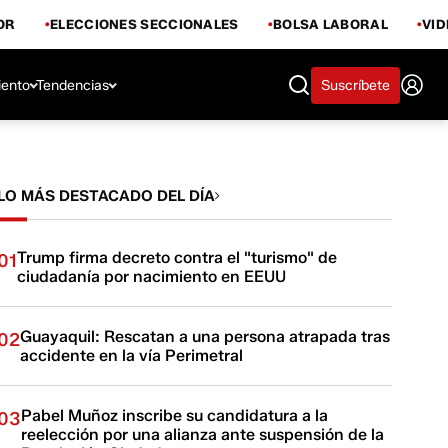
OR
ELECCIONES SECCIONALES
BOLSA LABORAL
VI
iento
Tendencias
Suscríbete
LO MÁS DESTACADO DEL DÍA
Trump firma decreto contra el "turismo" de
01
ciudadanía por nacimiento en EEUU
Guayaquil: Rescatan a una persona atrapada tras
02
accidente en la vía Perimetral
Pabel Muñoz inscribe su candidatura a la
03
reelección por una alianza ante suspensión de la