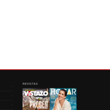
REVISTAS
›
›
›