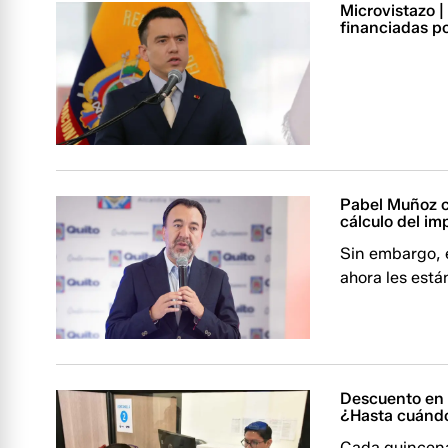
Microvistazo 
financiadas p
Pabel Muñoz co
cálculo del im
Sin embargo, e
ahora les está
Descuento en 
¿Hasta cuándo
Cada quincena,