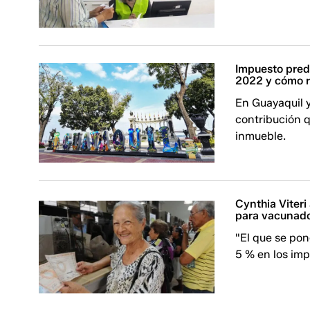
Impuesto predi
2022 y cómo r
En Guayaquil y
contribución 
inmueble.
Cynthia Viter
para vacunado
"El que se po
5 % en los imp