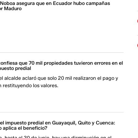
| Noboa asegura que en Ecuador hubo campañas
or Maduro
nfiesa que 70 mil propiedades tuvieron errores en el
puesto predial
l alcalde aclaró que solo 20 mil realizaron el pago y
n restituyendo los valores.
el impuesto predial en Guayaquil, Quito y Cuenca:
 aplica el beneficio?
 hasta el 30 de junio, hay una disminución en el