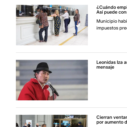
¿Cuándo empie
Así puede cons
Municipio habil
impuestos pre
Leonidas Iza 
mensaje
Cierran ventan
por aumento d