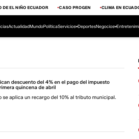
 DE EL NIÑO ECUADOR
CASO PROGEN
CLIMA EN ECUAD
icias
Actualidad
Mundo
Política
Servicios
Deportes
Negocios
Entretenim
lican descuento del 4% en el pago del impuesto
primera quincena de abril
io se aplica un recargo del 10% al tributo municipal.