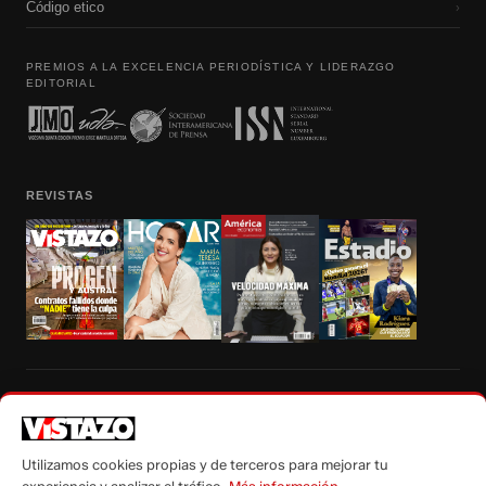
Código etico
›
PREMIOS A LA EXCELENCIA PERIODÍSTICA Y LIDERAZGO
EDITORIAL
REVISTAS
Prohibida la reproducción total, parcial y traducción a cualquier idioma, sin
autorización escrita de su titular, de todos los contenidos de Vistazo.com.
Utilizamos cookies propias y de terceros para mejorar tu