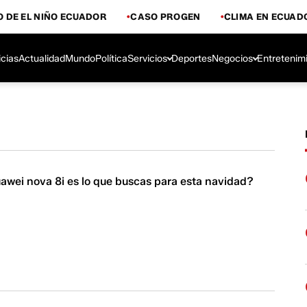
 DE EL NIÑO ECUADOR
CASO PROGEN
CLIMA EN ECUAD
icias
Actualidad
Mundo
Política
Servicios
Deportes
Negocios
Entretenim
uawei nova 8i es lo que buscas para esta navidad?