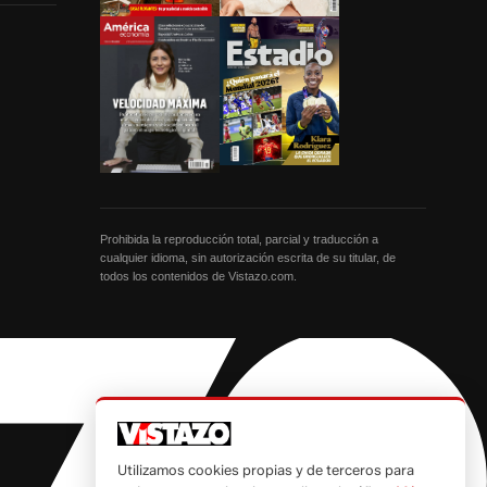
Prohibida la reproducción total, parcial y traducción a
cualquier idioma, sin autorización escrita de su titular, de
todos los contenidos de Vistazo.com.
Utilizamos cookies propias y de terceros para