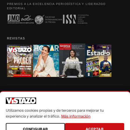
PREMIOS A LA EXCELENCIA PERIODÍSTICA Y LIDERAZGO
EDITORIAL
REVISTAS
Prohibida la reproducción total, parcial y traducción a cualquier idioma, sin
autorización escrita de su titular, de todos los contenidos de Vistazo.com.
Utilizamos cookies propias y de terceros para mejorar tu
experiencia y analizar el tráfico.
Más información
CONFIGURAR
ACEPTAR