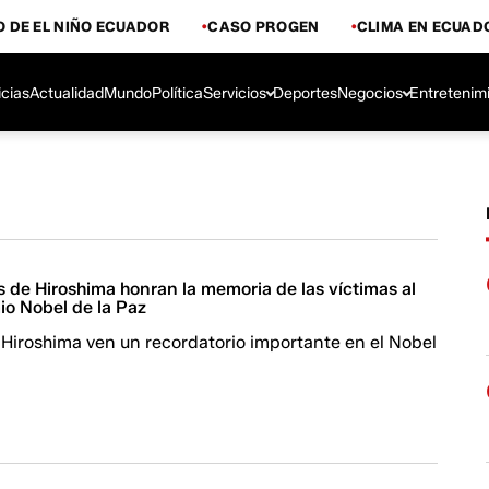
 DE EL NIÑO ECUADOR
CASO PROGEN
CLIMA EN ECUAD
icias
Actualidad
Mundo
Política
Servicios
Deportes
Negocios
Entretenim
 de Hiroshima honran la memoria de las víctimas al
mio Nobel de la Paz
 Hiroshima ven un recordatorio importante en el Nobel