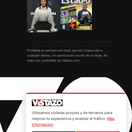
Prohibida la reproducción total, parcial y traducción a
cualquier idioma, sin autorización escrita de su titular, de
todos los contenidos de Vistazo.com.
Utilizamos cookies propias y de terceros para
mejorar tu experiencia y analizar el tráfico.
Más
información