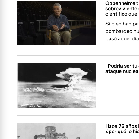
Oppenheimer: 
sobreviviente 
científico que 
Si bien han p
bombardeo nuc
pasó aquel dí
"Podría ser tu
ataque nuclea
Hace 76 años 
¿por qué lo hi