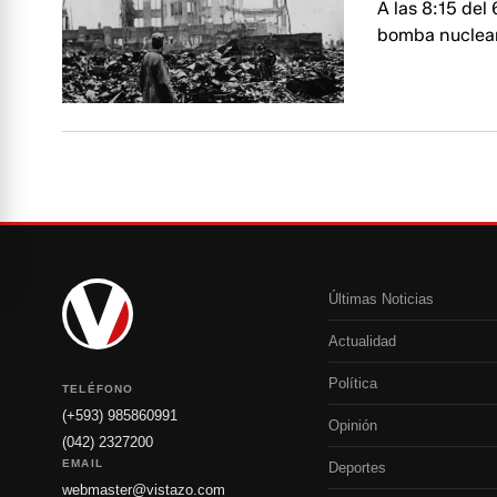
A las 8:15 del
bomba nuclear
Últimas Noticias
Actualidad
Política
TELÉFONO
(+593) 985860991
Opinión
(042) 2327200
EMAIL
Deportes
webmaster@vistazo.com