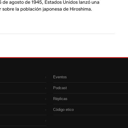
 6 de agosto de 1945, Estados Unidos lanzó una
 sobre la población japonesa de Hiroshima.
Eventos
›
Podcast
›
Réplicas
›
Código etico
›
›