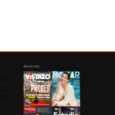
REVISTAS
›
›
›
›