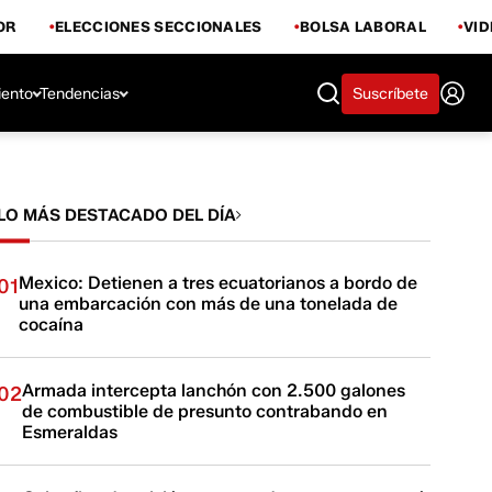
OR
ELECCIONES SECCIONALES
BOLSA LABORAL
VI
iento
Tendencias
Suscríbete
LO MÁS DESTACADO DEL DÍA
Mexico: Detienen a tres ecuatorianos a bordo de
01
una embarcación con más de una tonelada de
cocaína
Armada intercepta lanchón con 2.500 galones
02
de combustible de presunto contrabando en
Esmeraldas