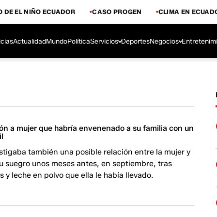
 DE EL NIÑO ECUADOR
CASO PROGEN
CLIMA EN ECUAD
icias
Actualidad
Mundo
Política
Servicios
Deportes
Negocios
Entretenim
ión a mujer que habría envenenado a su familia con un
il
estigaba también una posible relación entre la mujer y
su suegro unos meses antes, en septiembre, tras
y leche en polvo que ella le había llevado.