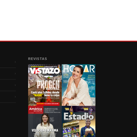
REVISTAS
›
›
›
›