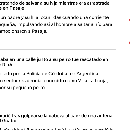
ratando de salvar a su hija mientras era arrastrada
te en Pasaje
un padre y su hija, ocurridas cuando una corriente
pequeña, impulsando así al hombre a saltar al río para
onmocionaron a Pasaje.
ba en una calle junto a su perro fue rescatado en
entina
llado por la Policía de Córdoba, en Argentina,
 sector residencial conocido como Villa La Lonja,
or su pequeño perro.
murió tras golpearse la cabeza al caer de una antena
El Guabo
 años identificado como José Luis Valarezo perdió la