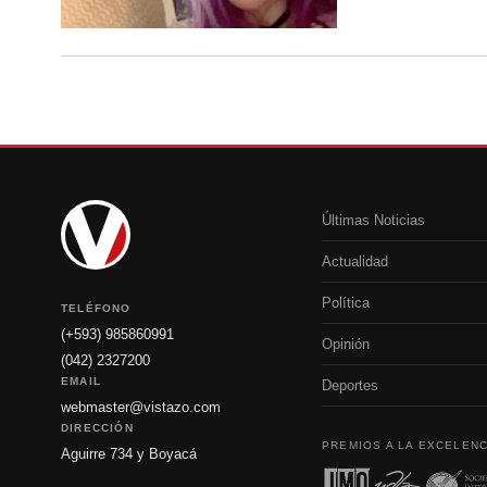
Últimas Noticias
Actualidad
Política
TELÉFONO
(+593) 985860991
Opinión
(042) 2327200
EMAIL
Deportes
webmaster@vistazo.com
DIRECCIÓN
PREMIOS A LA EXCELENC
Aguirre 734 y Boyacá