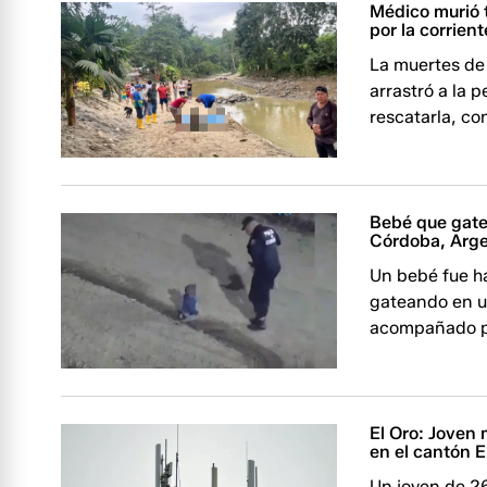
Médico murió t
por la corrien
La muertes de 
arrastró a la 
rescatarla, c
Bebé que gatea
Córdoba, Arg
Un bebé fue ha
gateando en un
acompañado p
El Oro: Joven 
en el cantón 
Un joven de 26