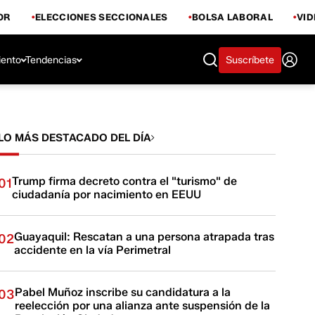
OR
ELECCIONES SECCIONALES
BOLSA LABORAL
VI
iento
Tendencias
Suscríbete
LO MÁS DESTACADO DEL DÍA
Trump firma decreto contra el "turismo" de
01
ciudadanía por nacimiento en EEUU
Guayaquil: Rescatan a una persona atrapada tras
02
accidente en la vía Perimetral
Pabel Muñoz inscribe su candidatura a la
03
reelección por una alianza ante suspensión de la