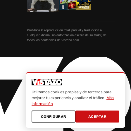
Prohibida la reproducción total, parcial y traducción a
cualquier idioma, sin autorización escrita de su titular, de
todos los contenidos de Vistazo.com.
Utilizamos cookies propias y de terceros para
mejorar tu experiencia y analizar el tráfico.
Más
información
CONFIGURAR
ACEPTAR