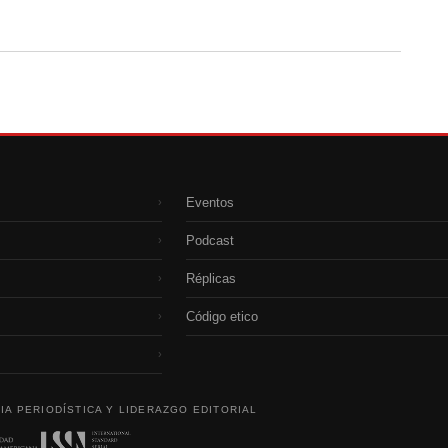
Eventos
›
Podcast
›
Réplicas
›
Código etico
›
›
IA PERIODÍSTICA Y LIDERAZGO EDITORIAL