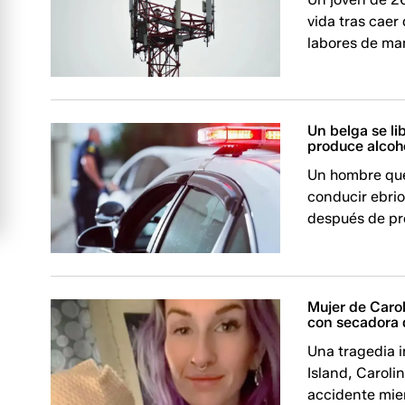
vida tras cae
labores de ma
Un belga se li
produce alcoh
Un hombre que
conducir ebrio
después de pr
Mujer de Caro
con secadora 
Una tragedia 
Island, Caroli
accidente mien