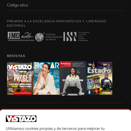
Código etico
›
PREMIOS A LA EXCELENCIA PERIODÍSTICA Y LIDERAZGO
EDITORIAL
REVISTAS
Prohibida la reproducción total, parcial y traducción a cualquier idioma, sin
autorización escrita de su titular, de todos los contenidos de Vistazo.com.
Utilizamos cookies propias y de terceros para mejorar tu