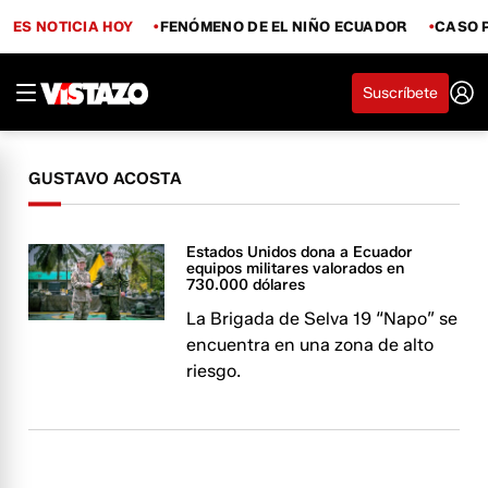
ES NOTICIA HOY
FENÓMENO DE EL NIÑO ECUADOR
CASO 
Suscríbete
GUSTAVO ACOSTA
Estados Unidos dona a Ecuador
equipos militares valorados en
730.000 dólares
La Brigada de Selva 19 “Napo” se
encuentra en una zona de alto
riesgo.