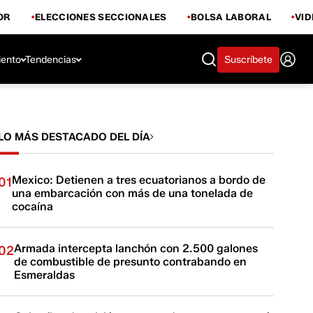
OR
ELECCIONES SECCIONALES
BOLSA LABORAL
VI
iento
Tendencias
Suscríbete
LO MÁS DESTACADO DEL DÍA
Mexico: Detienen a tres ecuatorianos a bordo de
01
una embarcación con más de una tonelada de
cocaína
Armada intercepta lanchón con 2.500 galones
02
de combustible de presunto contrabando en
Esmeraldas