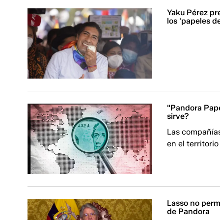
Yaku Pérez pr
los 'papeles d
"Pandora Pape
sirve?
Las compañías
en el territori
Lasso no permi
de Pandora