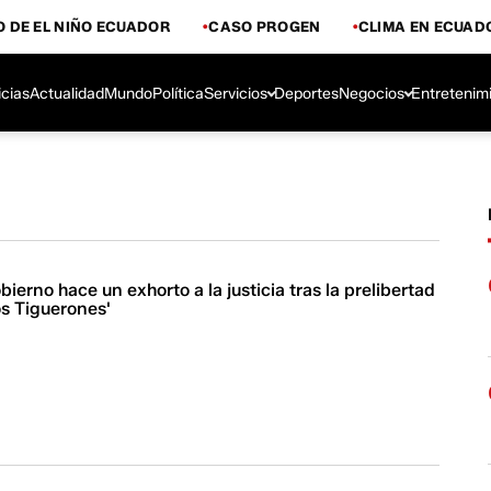
 DE EL NIÑO ECUADOR
CASO PROGEN
CLIMA EN ECUAD
icias
Actualidad
Mundo
Política
Servicios
Deportes
Negocios
Entretenim
bierno hace un exhorto a la justicia tras la prelibertad
Los Tiguerones'