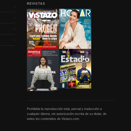
REVISTAS
›
›
›
›
Prohibida la reproducción total, parcial y traducción a
cualquier idioma, sin autorización escrita de su titular, de
todos los contenidos de Vistazo.com.