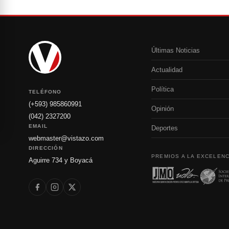
Últimas Noticias
Actualidad
Política
TELÉFONO
(+593) 985860991
Opinión
(042) 2327200
EMAIL
Deportes
webmaster@vistazo.com
DIRECCIÓN
PREMIOS A LA EXCELENC
Aguirre 734 y Boyacá