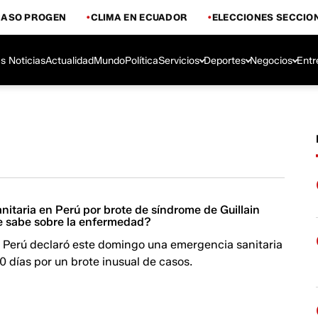
CASO PROGEN
CLIMA EN ECUADOR
ELECCIONES SECCIO
s Noticias
Actualidad
Mundo
Política
Servicios
Deportes
Negocios
Entr
itaria en Perú por brote de síndrome de Guillain
e sabe sobre la enfermedad?
e Perú declaró este domingo una emergencia sanitaria
0 días por un brote inusual de casos.