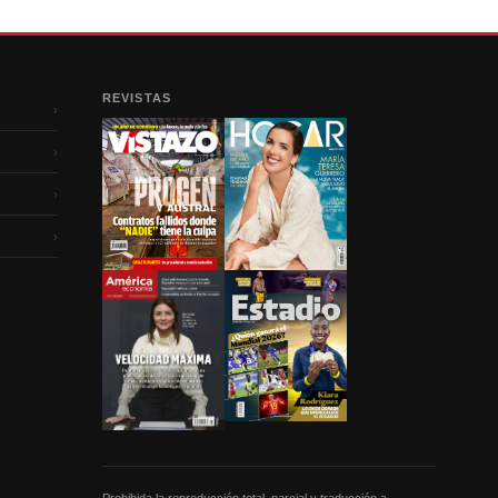
REVISTAS
›
›
›
›
Prohibida la reproducción total, parcial y traducción a