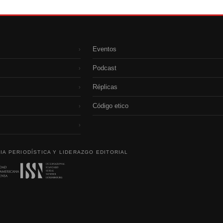
Eventos
›
Podcast
›
Réplicas
›
Código etico
›
›
IA PERIODÍSTICA Y LIDERAZGO EDITORIAL