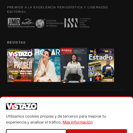
PREMIOS A LA EXCELENCIA PERIODÍSTICA Y LIDERAZGO
EDITORIAL
REVISTAS
Prohibida la reproducción total, parcial y traducción a cualquier idioma, sin
autorización escrita de su titular, de todos los contenidos de Vistazo.com.
Utilizamos cookies propias y de terceros para mejorar tu
experiencia y analizar el tráfico.
Más información