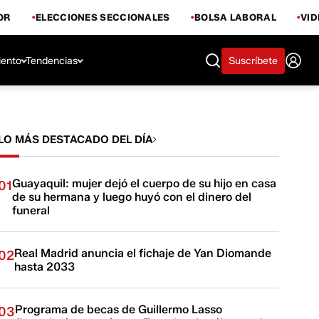
OR
ELECCIONES SECCIONALES
BOLSA LABORAL
VI
iento
Tendencias
Suscríbete
LO MÁS DESTACADO DEL DÍA
Guayaquil: mujer dejó el cuerpo de su hijo en casa
01
de su hermana y luego huyó con el dinero del
funeral
Real Madrid anuncia el fichaje de Yan Diomande
02
hasta 2033
Programa de becas de Guillermo Lasso
03