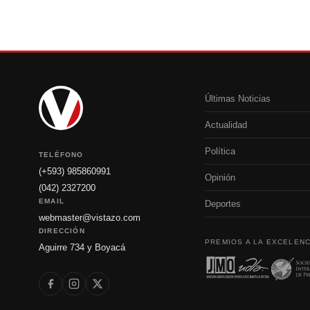
Últimas Noticias
Actualidad
Política
TELÉFONO
(+593) 985860991
Opinión
(042) 2327200
EMAIL
Deportes
webmaster@vistazo.com
DIRECCIÓN
PREMIOS A LA EXCELENC
Aguirre 734 y Boyacá