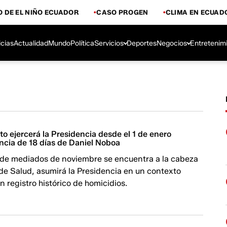
 DE EL NIÑO ECUADOR
CASO PROGEN
CLIMA EN ECUAD
icias
Actualidad
Mundo
Política
Servicios
Deportes
Negocios
Entretenim
to ejercerá la Presidencia desde el 1 de enero
encia de 18 días de Daniel Noboa
sde mediados de noviembre se encuentra a la cabeza
 de Salud, asumirá la Presidencia en un contexto
 registro histórico de homicidios.