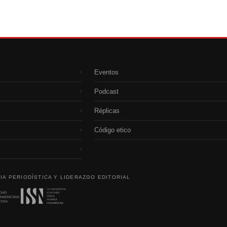
Eventos
›
Podcast
›
Réplicas
›
Código etico
›
›
IA PERIODÍSTICA Y LIDERAZGO EDITORIAL