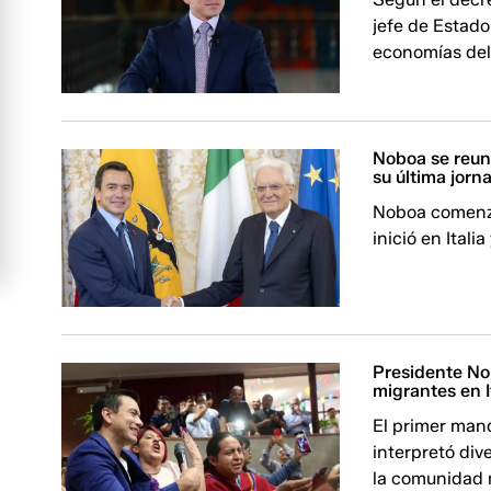
jefe de Estado
economías del 
Noboa se reuni
su última jorn
Noboa comenzó
inició en Itali
Presidente No
migrantes en I
El primer mand
interpretó div
la comunidad m