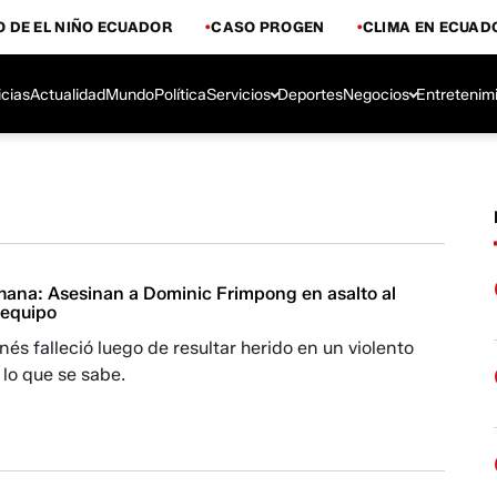
 DE EL NIÑO ECUADOR
CASO PROGEN
CLIMA EN ECUAD
icias
Actualidad
Mundo
Política
Servicios
Deportes
Negocios
Entretenim
hana: Asesinan a Dominic Frimpong en asalto al
 equipo
nés falleció luego de resultar herido en un violento
 lo que se sabe.