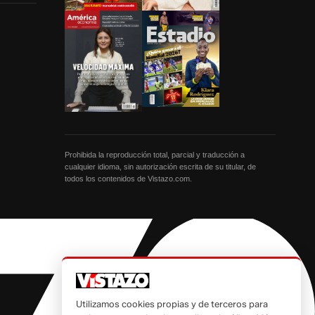
Prohibida la reproducción total, parcial y traducción a
cualquier idioma, sin autorización escrita de su titular, de
todos los contenidos de Vistazo.com.
Utilizamos cookies propias y de terceros para