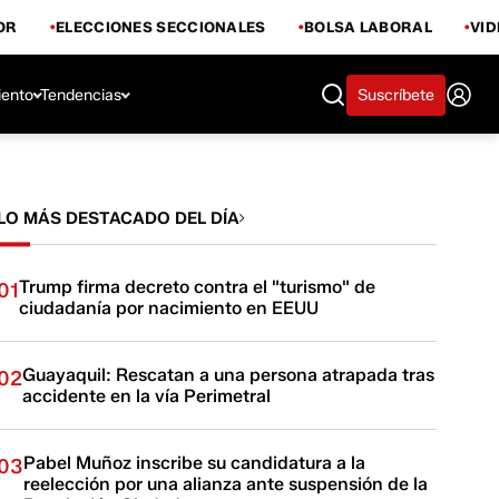
OR
ELECCIONES SECCIONALES
BOLSA LABORAL
VI
iento
Tendencias
Suscríbete
LO MÁS DESTACADO DEL DÍA
Trump firma decreto contra el "turismo" de
01
ciudadanía por nacimiento en EEUU
Guayaquil: Rescatan a una persona atrapada tras
02
accidente en la vía Perimetral
Pabel Muñoz inscribe su candidatura a la
03
reelección por una alianza ante suspensión de la