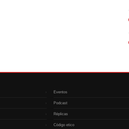
Eventos
›
Podcast
›
Réplicas
›
Código etico
›