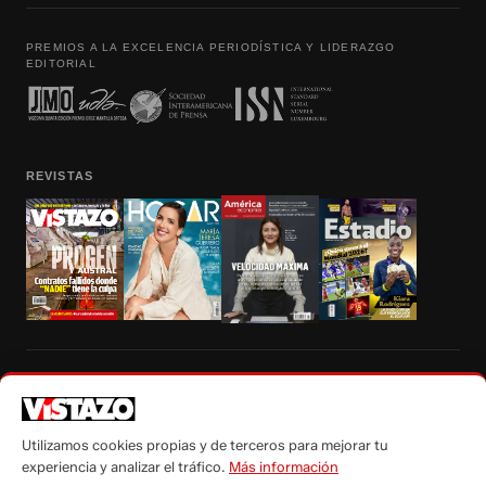
PREMIOS A LA EXCELENCIA PERIODÍSTICA Y LIDERAZGO
EDITORIAL
REVISTAS
Prohibida la reproducción total, parcial y traducción a cualquier idioma, sin
autorización escrita de su titular, de todos los contenidos de Vistazo.com.
Utilizamos cookies propias y de terceros para mejorar tu
experiencia y analizar el tráfico.
Más información