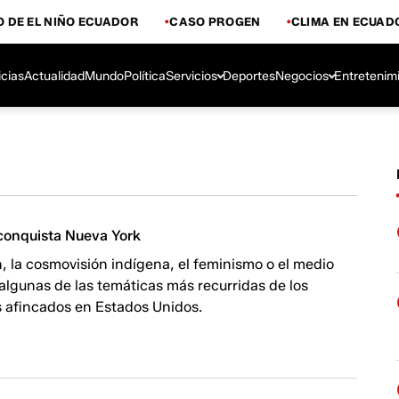
 DE EL NIÑO ECUADOR
CASO PROGEN
CLIMA EN ECUAD
icias
Actualidad
Mundo
Política
Servicios
Deportes
Negocios
Entretenim
: conquista Nueva York
, la cosmovisión indígena, el feminismo o el medio
algunas de las temáticas más recurridas de los
os afincados en Estados Unidos.