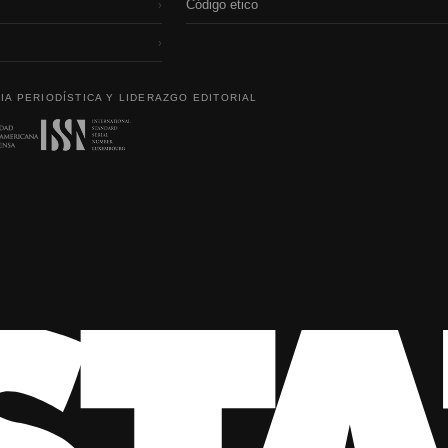
Código etico
›
›
IA PERIODÍSTICA Y LIDERAZGO EDITORIAL