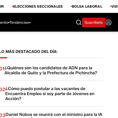
OR
ELECCIONES SECCIONALES
BOLSA LABORAL
VI
iento
Tendencias
Suscríbete
LO MÁS DESTACADO DEL DÍA
¿Quiénes son los candidatos de ADN para la
01
Alcaldía de Quito y la Prefectura de Pichincha?
¿Cómo puedo postular a las vacantes de
02
Encuentra Empleo si soy parte de Jóvenes en
Acción?
Daniel Noboa se reunirá con el ministro para la IA
03