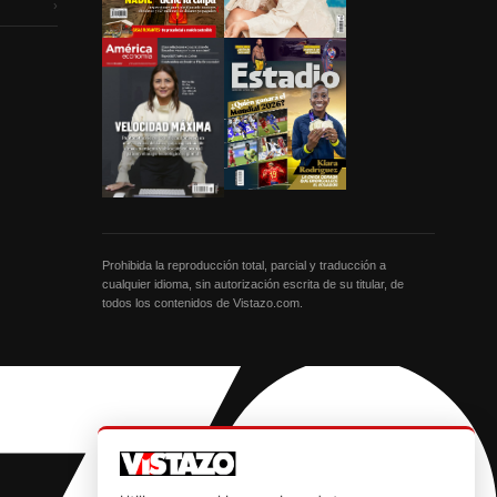
›
Prohibida la reproducción total, parcial y traducción a
cualquier idioma, sin autorización escrita de su titular, de
todos los contenidos de Vistazo.com.