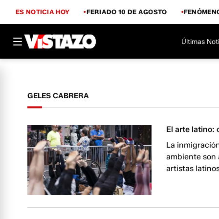
ES NOTICIA HOY
FERIADO 10 DE AGOSTO
FENÓMENO
Últimas Not
GELES CABRERA
El arte latino
La inmigración
ambiente son 
artistas latin