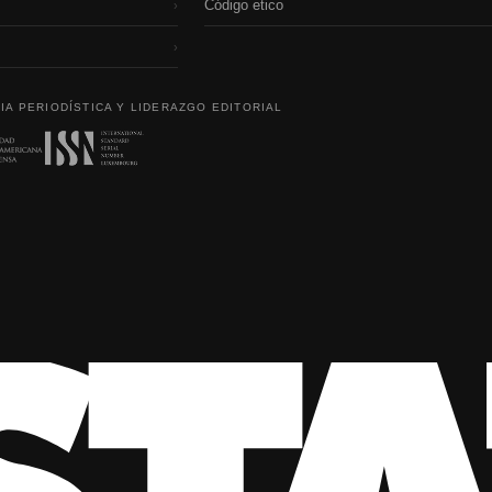
Código etico
›
›
IA PERIODÍSTICA Y LIDERAZGO EDITORIAL