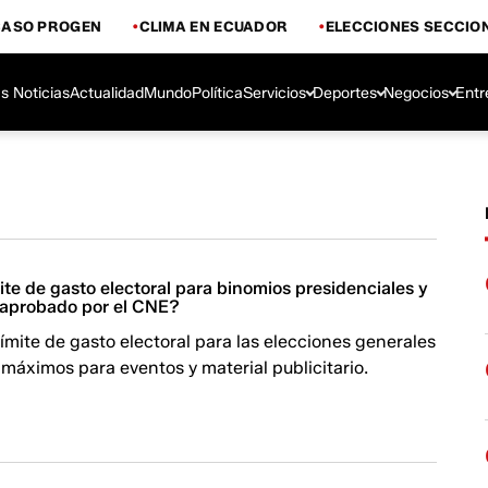
CASO PROGEN
CLIMA EN ECUADOR
ELECCIONES SECCIO
s Noticias
Actualidad
Mundo
Política
Servicios
Deportes
Negocios
Entr
mite de gasto electoral para binomios presidenciales y
 aprobado por el CNE?
mite de gasto electoral para las elecciones generales
máximos para eventos y material publicitario.