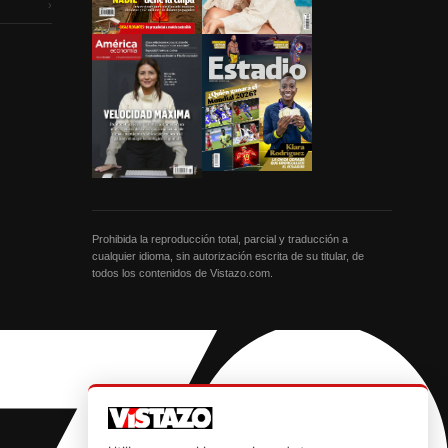
›
Prohibida la reproducción total, parcial y traducción a
cualquier idioma, sin autorización escrita de su titular, de
todos los contenidos de Vistazo.com.