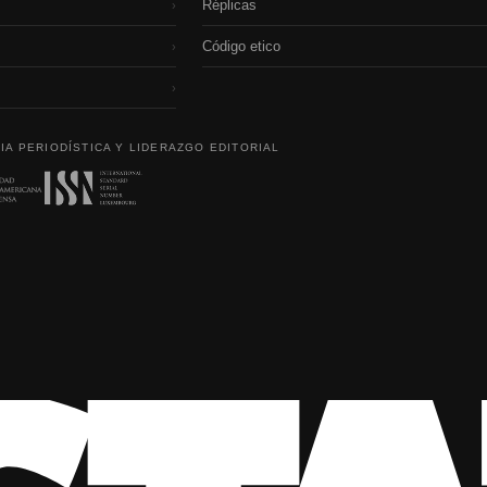
Réplicas
›
Código etico
›
›
IA PERIODÍSTICA Y LIDERAZGO EDITORIAL