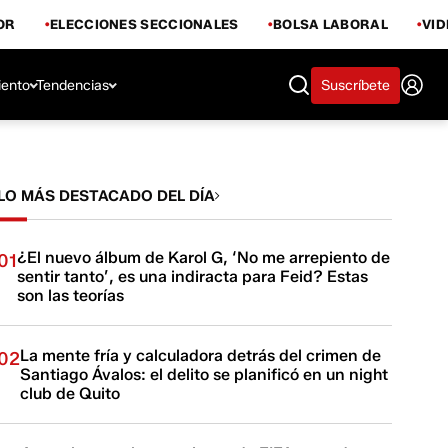
OR
ELECCIONES SECCIONALES
BOLSA LABORAL
VI
iento
Tendencias
Suscríbete
LO MÁS DESTACADO DEL DÍA
¿El nuevo álbum de Karol G, ‘No me arrepiento de
01
sentir tanto’, es una indiracta para Feid? Estas
son las teorías
La mente fría y calculadora detrás del crimen de
02
Santiago Ávalos: el delito se planificó en un night
club de Quito