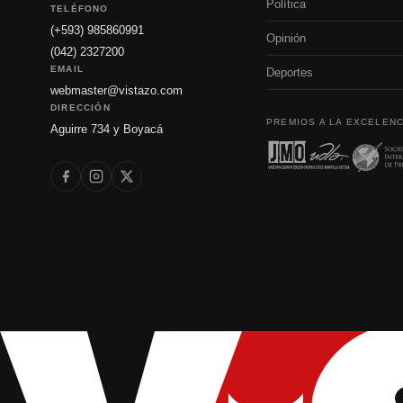
Política
TELÉFONO
(+593) 985860991
Opinión
(042) 2327200
EMAIL
Deportes
webmaster@vistazo.com
DIRECCIÓN
PREMIOS A LA EXCELENC
Aguirre 734 y Boyacá