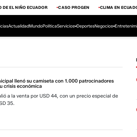
 DE EL NIÑO ECUADOR
CASO PROGEN
CLIMA EN ECUAD
icias
Actualidad
Mundo
Política
Servicios
Deportes
Negocios
Entretenim
icipal llenó su camiseta con 1.000 patrocinadores
u crisis económica
lió a la venta por USD 44, con un precio especial de
SD 35.