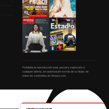
›
›
Prohibida la reproducción total, parcial y traducción a
cualquier idioma, sin autorización escrita de su titular, de
todos los contenidos de Vistazo.com.