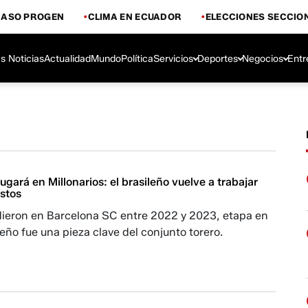
CASO PROGEN
CLIMA EN ECUADOR
ELECCIONES SECCIO
s Noticias
Actualidad
Mundo
Política
Servicios
Deportes
Negocios
Entr
ugará en Millonarios: el brasileño vuelve a trabajar
stos
ieron en Barcelona SC entre 2022 y 2023, etapa en
ileño fue una pieza clave del conjunto torero.