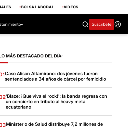
NALES
BOLSA LABORAL
VIDEOS
etenimiento
Suscríbete
LO MÁS DESTACADO DEL DÍA
Caso Alison Altamirano: dos jóvenes fueron
01
sentenciados a 34 años de cárcel por femicidio
'Blaze: ¡Que viva el rock!': la banda regresa con
02
un concierto en tributo al heavy metal
ecuatoriano
Ministerio de Salud distribuye 7,2 millones de
03