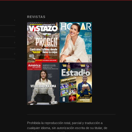
REVISTAS
›
›
›
›
Prohibida la reproducción total, parcial y traducción a
cualquier idioma, sin autorización escrita de su titular, de