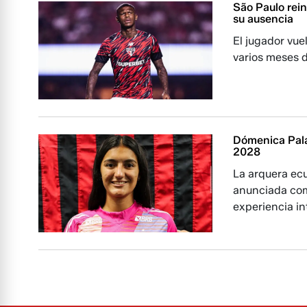
São Paulo rein
su ausencia
El jugador vue
varios meses d
Dómenica Pala
2028
La arquera ec
anunciada com
experiencia in