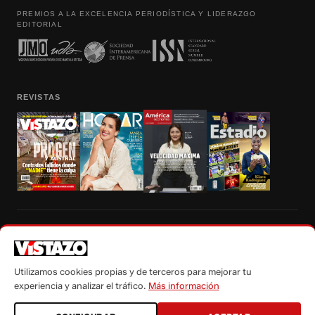
PREMIOS A LA EXCELENCIA PERIODÍSTICA Y LIDERAZGO
EDITORIAL
REVISTAS
Prohibida la reproducción total, parcial y traducción a cualquier idioma, sin
autorización escrita de su titular, de todos los contenidos de Vistazo.com.
Utilizamos cookies propias y de terceros para mejorar tu
experiencia y analizar el tráfico.
Más información