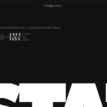
Código etico
›
›
IA PERIODÍSTICA Y LIDERAZGO EDITORIAL