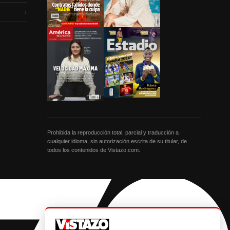
›
Prohibida la reproducción total, parcial y traducción a
cualquier idioma, sin autorización escrita de su titular, de
todos los contenidos de Vistazo.com.