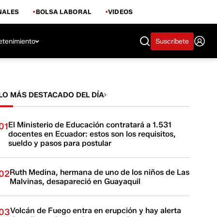
NALES
BOLSA LABORAL
VIDEOS
etenimiento
Suscríbete
LO MÁS DESTACADO DEL DÍA
El Ministerio de Educación contratará a 1.531
01
docentes en Ecuador: estos son los requisitos,
sueldo y pasos para postular
Ruth Medina, hermana de uno de los niños de Las
02
Malvinas, desapareció en Guayaquil
Volcán de Fuego entra en erupción y hay alerta
03