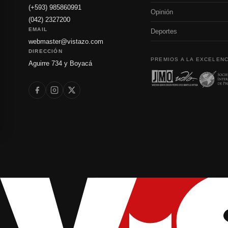
(+593) 985860991
Opinión
(042) 2327200
EMAIL
Deportes
webmaster@vistazo.com
DIRECCIÓN
PREMIOS A LA EXCELENC
Aguirre 734 y Boyacá