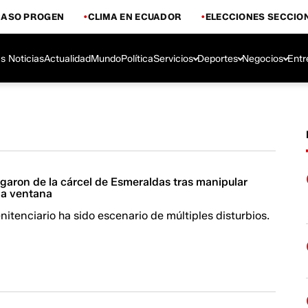
CASO PROGEN
CLIMA EN ECUADOR
ELECCIONES SECCIO
s Noticias
Actualidad
Mundo
Política
Servicios
Deportes
Negocios
Entr
ugaron de la cárcel de Esmeraldas tras manipular
na ventana
nitenciario ha sido escenario de múltiples disturbios.