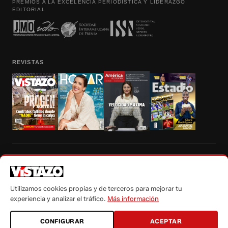
PREMIOS A LA EXCELENCIA PERIODÍSTICA Y LIDERAZGO
EDITORIAL
REVISTAS
Prohibida la reproducción total, parcial y traducción a cualquier idioma, sin
autorización escrita de su titular, de todos los contenidos de Vistazo.com.
Utilizamos cookies propias y de terceros para mejorar tu
experiencia y analizar el tráfico.
Más información
CONFIGURAR
ACEPTAR