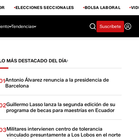
OR
ELECCIONES SECCIONALES
BOLSA LABORAL
VI
iento
Tendencias
Suscríbete
LO MÁS DESTACADO DEL DÍA
Antonio Álvarez renuncia a la presidencia de
01
Barcelona
Guillermo Lasso lanza la segunda edición de su
02
programa de becas para maestrías en Ecuador
Militares intervienen centro de tolerancia
03
vinculado presuntamente a Los Lobos en el norte