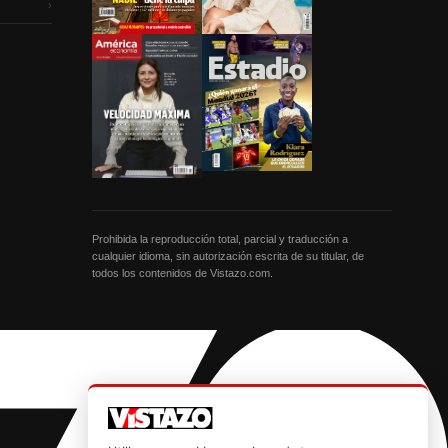
›
Prohibida la reproducción total, parcial y traducción a
cualquier idioma, sin autorización escrita de su titular, de
todos los contenidos de Vistazo.com.