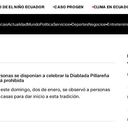
 DE EL NIÑO ECUADOR
CASO PROGEN
CLIMA EN ECUAD
icias
Actualidad
Mundo
Política
Servicios
Deportes
Negocios
Entretenim
sonas se disponían a celebrar la Diablada Pillareña
á prohibida
este domingo, dos de enero, se observó a personas
 casas para dar inicio a esta tradición.