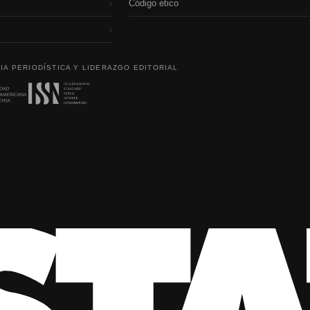
Código etico
›
›
IA PERIODÍSTICA Y LIDERAZGO EDITORIAL