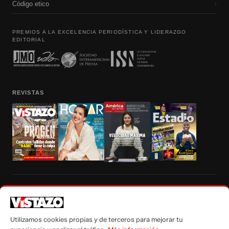
Código etico
›
PREMIOS A LA EXCELENCIA PERIODÍSTICA Y LIDERAZGO
EDITORIAL
REVISTAS
Prohibida la reproducción total, parcial y traducción a cualquier idioma, sin
autorización escrita de su titular, de todos los contenidos de Vistazo.com.
Utilizamos cookies propias y de terceros para mejorar tu