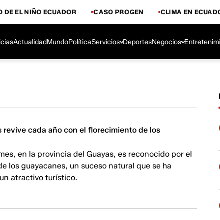
 DE EL NIÑO ECUADOR
CASO PROGEN
CLIMA EN ECUAD
icias
Actualidad
Mundo
Política
Servicios
Deportes
Negocios
Entretenim
 revive cada año con el florecimiento de los
mes, en la provincia del Guayas, es reconocido por el
de los guayacanes, un suceso natural que se ha
n atractivo turístico.