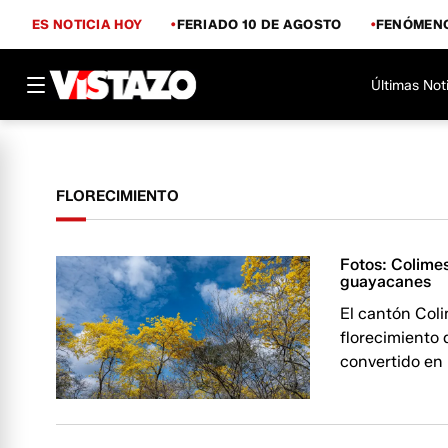
ES NOTICIA HOY
FERIADO 10 DE AGOSTO
FENÓMENO
Últimas Not
FLORECIMIENTO
Fotos: Colimes
guayacanes
El cantón Coli
florecimiento 
convertido en u