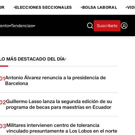
OR
ELECCIONES SECCIONALES
BOLSA LABORAL
VI
iento
Tendencias
Suscríbete
LO MÁS DESTACADO DEL DÍA
Antonio Álvarez renuncia a la presidencia de
01
Barcelona
Guillermo Lasso lanza la segunda edición de su
02
programa de becas para maestrías en Ecuador
Militares intervienen centro de tolerancia
03
vinculado presuntamente a Los Lobos en el norte