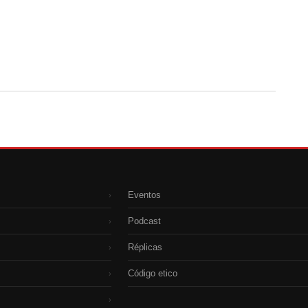
Eventos
›
Podcast
›
Réplicas
›
Código etico
›
›