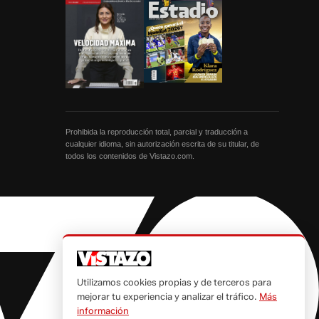
Prohibida la reproducción total, parcial y traducción a
cualquier idioma, sin autorización escrita de su titular, de
todos los contenidos de Vistazo.com.
Utilizamos cookies propias y de terceros para
mejorar tu experiencia y analizar el tráfico.
Más
información