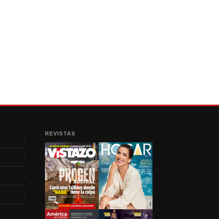
REVISTAS
›
›
›
›