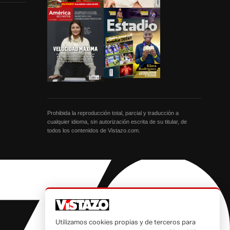
Prohibida la reproducción total, parcial y traducción a
cualquier idioma, sin autorización escrita de su titular, de
todos los contenidos de Vistazo.com.
Utilizamos cookies propias y de terceros para