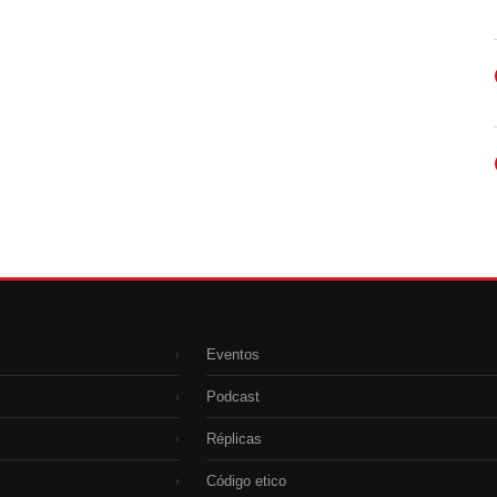
Eventos
›
Podcast
›
Réplicas
›
Código etico
›