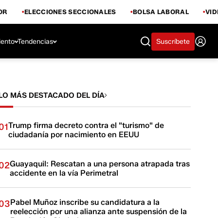
OR
ELECCIONES SECCIONALES
BOLSA LABORAL
VI
iento
Tendencias
Suscríbete
LO MÁS DESTACADO DEL DÍA
Trump firma decreto contra el "turismo" de
01
ciudadanía por nacimiento en EEUU
Guayaquil: Rescatan a una persona atrapada tras
02
accidente en la vía Perimetral
Pabel Muñoz inscribe su candidatura a la
03
reelección por una alianza ante suspensión de la