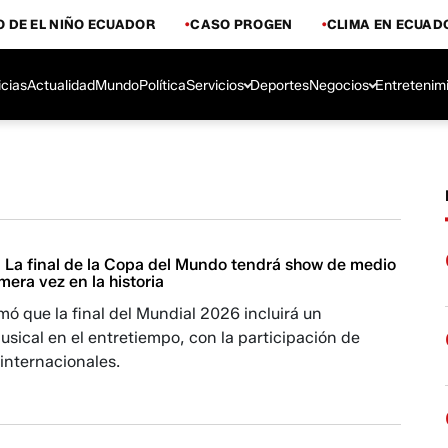
 DE EL NIÑO ECUADOR
CASO PROGEN
CLIMA EN ECUAD
icias
Actualidad
Mundo
Política
Servicios
Deportes
Negocios
Entretenim
 La final de la Copa del Mundo tendrá show de medio
mera vez en la historia
mó que la final del Mundial 2026 incluirá un
sical en el entretiempo, con la participación de
 internacionales.