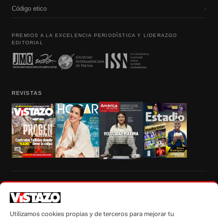
Código etico
›
PREMIOS A LA EXCELENCIA PERIODÍSTICA Y LIDERAZGO
EDITORIAL
REVISTAS
Prohibida la reproducción total, parcial y traducción a cualquier idioma, sin
autorización escrita de su titular, de todos los contenidos de Vistazo.com.
Utilizamos cookies propias y de terceros para mejorar tu