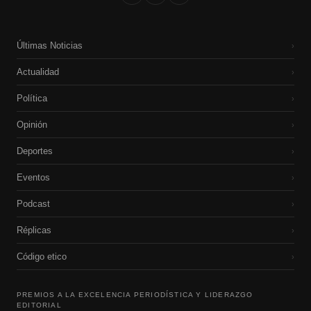
Últimas Noticias
›
Actualidad
›
Política
›
Opinión
›
Deportes
›
Eventos
›
Podcast
›
Réplicas
›
Código etico
›
PREMIOS A LA EXCELENCIA PERIODÍSTICA Y LIDERAZGO
EDITORIAL