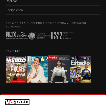
Réplicas
›
Código etico
›
PREMIOS A LA EXCELENCIA PERIODÍSTICA Y LIDERAZGO
EDITORIAL
REVISTAS
Prohibida la reproducción total, parcial y traducción a cualquier idioma, sin
autorización escrita de su titular, de todos los contenidos de Vistazo.com.