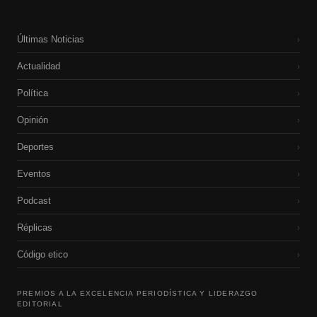
Últimas Noticias
›
Actualidad
›
Política
›
Opinión
›
Deportes
›
Eventos
›
Podcast
›
Réplicas
›
Código etico
›
PREMIOS A LA EXCELENCIA PERIODÍSTICA Y LIDERAZGO
EDITORIAL