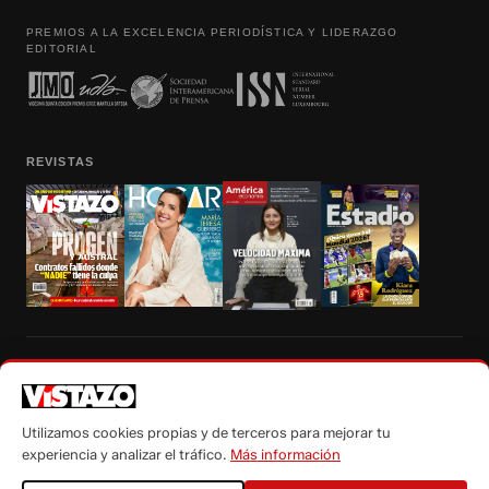
PREMIOS A LA EXCELENCIA PERIODÍSTICA Y LIDERAZGO
EDITORIAL
REVISTAS
Prohibida la reproducción total, parcial y traducción a cualquier idioma, sin
autorización escrita de su titular, de todos los contenidos de Vistazo.com.
Utilizamos cookies propias y de terceros para mejorar tu
experiencia y analizar el tráfico.
Más información