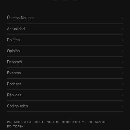
Últimas Noticias
›
Actualidad
›
Política
›
Opinión
›
Deportes
›
Eventos
›
Podcast
›
Réplicas
›
Código etico
›
PREMIOS A LA EXCELENCIA PERIODÍSTICA Y LIDERAZGO
EDITORIAL