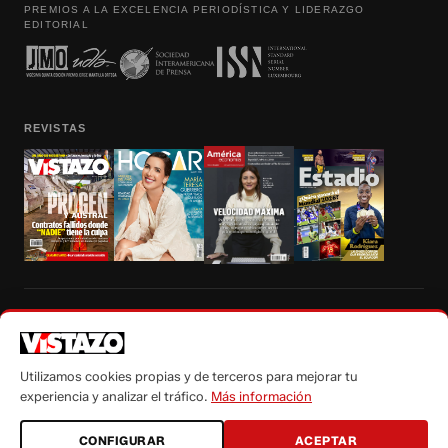
PREMIOS A LA EXCELENCIA PERIODÍSTICA Y LIDERAZGO
EDITORIAL
REVISTAS
Prohibida la reproducción total, parcial y traducción a cualquier idioma, sin
autorización escrita de su titular, de todos los contenidos de Vistazo.com.
Utilizamos cookies propias y de terceros para mejorar tu
experiencia y analizar el tráfico.
Más información
CONFIGURAR
ACEPTAR