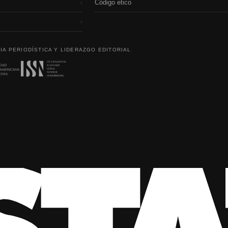
Código etico
›
›
IA PERIODÍSTICA Y LIDERAZGO EDITORIAL