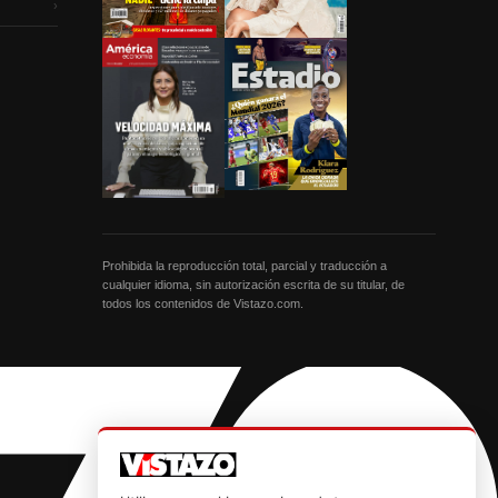
›
Prohibida la reproducción total, parcial y traducción a
cualquier idioma, sin autorización escrita de su titular, de
todos los contenidos de Vistazo.com.