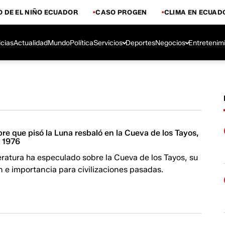
 DE EL NIÑO ECUADOR
CASO PROGEN
CLIMA EN ECUAD
icias
Actualidad
Mundo
Política
Servicios
Deportes
Negocios
Entretenim
re que pisó la Luna resbaló en la Cueva de los Tayos,
 1976
ratura ha especulado sobre la Cueva de los Tayos, su
n e importancia para civilizaciones pasadas.