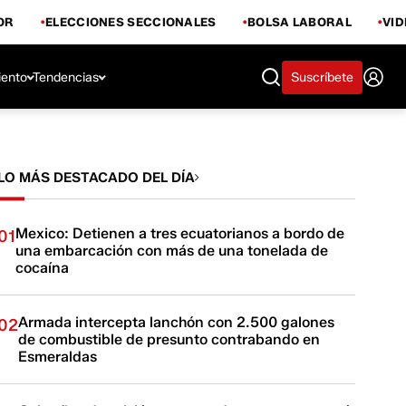
OR
ELECCIONES SECCIONALES
BOLSA LABORAL
VI
iento
Tendencias
Suscríbete
LO MÁS DESTACADO DEL DÍA
Mexico: Detienen a tres ecuatorianos a bordo de
01
una embarcación con más de una tonelada de
cocaína
Armada intercepta lanchón con 2.500 galones
02
de combustible de presunto contrabando en
Esmeraldas