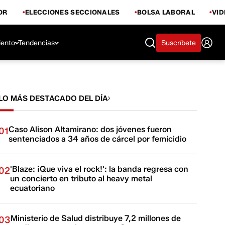
OR
ELECCIONES SECCIONALES
BOLSA LABORAL
VI
iento
Tendencias
Suscríbete
LO MÁS DESTACADO DEL DÍA
Caso Alison Altamirano: dos jóvenes fueron
01
sentenciados a 34 años de cárcel por femicidio
'Blaze: ¡Que viva el rock!': la banda regresa con
02
un concierto en tributo al heavy metal
ecuatoriano
Ministerio de Salud distribuye 7,2 millones de
03