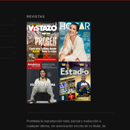
REVISTAS
›
›
›
›
Prohibida la reproducción total, parcial y traducción a
cualquier idioma, sin autorización escrita de su titular, de