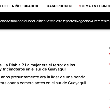
 DE EL NIÑO ECUADOR
CASO PROGEN
CLIMA EN ECUAD
icias
Actualidad
Mundo
Política
Servicios
Deportes
Negocios
Entretenim
 'La Diabla'? La mujer era el terror de los
 tricimoteros en el sur de Guayaquil
1 años presuntamente era la líder de una banda
orsionar a comerciantes en el sur de Guayaquil.