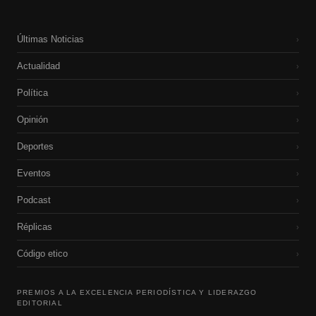
Últimas Noticias
›
Actualidad
›
Política
›
Opinión
›
Deportes
›
Eventos
›
Podcast
›
Réplicas
›
Código etico
›
PREMIOS A LA EXCELENCIA PERIODÍSTICA Y LIDERAZGO
EDITORIAL