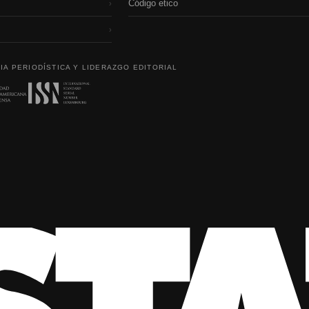
Código etico
›
›
IA PERIODÍSTICA Y LIDERAZGO EDITORIAL