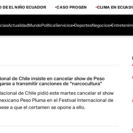
 DE EL NIÑO ECUADOR
CASO PROGEN
CLIMA EN ECUAD
icias
Actualidad
Mundo
Política
Servicios
Deportes
Negocios
Entretenim
ional de Chile insiste en cancelar show de Peso
arse a transmitir canciones de "narcocultura"
Nacional de Chile pidió este martes cancelar el show
exicano Peso Pluma en el Festival Internacional de
pese a que el certamen se opone a ello.