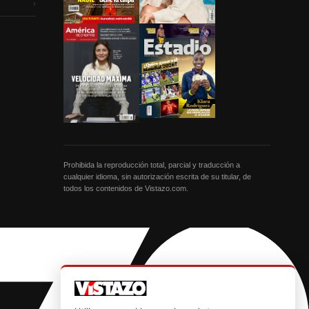
›
Prohibida la reproducción total, parcial y traducción a
cualquier idioma, sin autorización escrita de su titular, de
todos los contenidos de Vistazo.com.