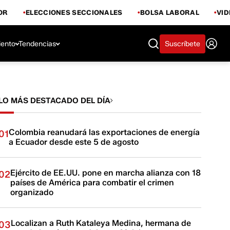
OR
ELECCIONES SECCIONALES
BOLSA LABORAL
VI
iento
Tendencias
Suscríbete
LO MÁS DESTACADO DEL DÍA
Colombia reanudará las exportaciones de energía
01
a Ecuador desde este 5 de agosto
Ejército de EE.UU. pone en marcha alianza con 18
02
países de América para combatir el crimen
organizado
Localizan a Ruth Kataleya Medina, hermana de
03